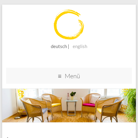
deutsch
english
Coaching
und
Supervision
Menü
Beate
Nink