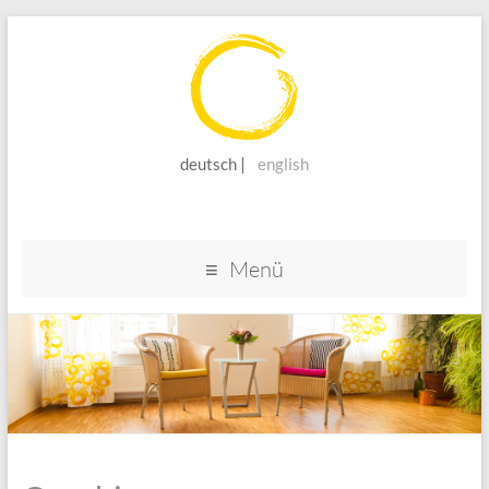
deutsch
english
Coaching
und
Supervision
Menü
Beate
Nink